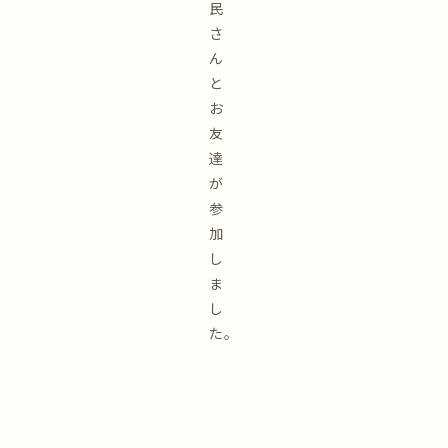
民
さ
ん
と
お
友
達
が
参
加
し
ま
し
た。