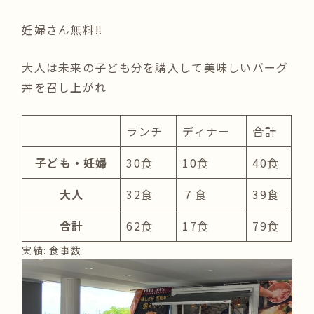
妊婦さん無料‼︎
大人は未来の子ども分を購入して美味しいバーグ
丼を召し上がれ
ランチ
ディナー
合計
子ども・妊婦
30食
10食
40食
大人
32食
７食
39食
合計
62食
17食
79食
実績: 食事数